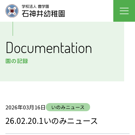
園について
Documentation
園での生活
園の記録
入園案内
未就園児クラス
採用情報
2026年03月16日
いのみニュース
26.02.20.1いのみニュース
保護者の声