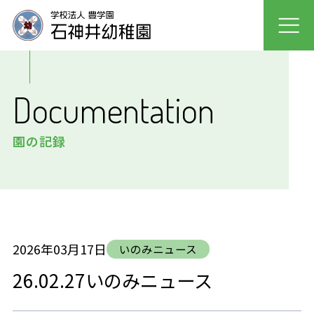
園について
Documentation
園での生活
園の記録
入園案内
未就園児クラス
採用情報
2026年03月17日
いのみニュース
26.02.27いのみニュース
保護者の声