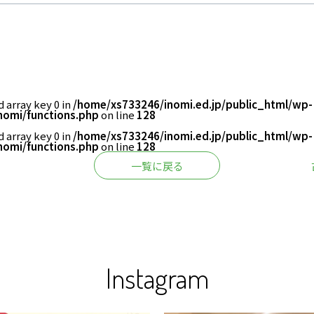
アクセス
プライバシーポ
d array key 0 in
/home/xs733246/inomi.ed.jp/public_html/wp-
nomi/functions.php
on line
128
d array key 0 in
/home/xs733246/inomi.ed.jp/public_html/wp-
nomi/functions.php
on line
128
一覧に戻る
Instagram