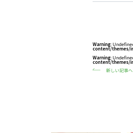
Warning
: Undefine
content/themes/i
Warning
: Undefine
content/themes/i
新しい記事へ