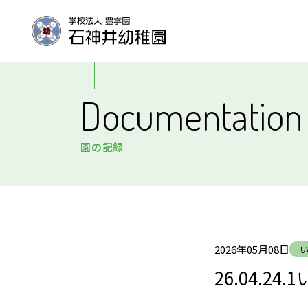
園について
園
Documentation
園長挨拶
教育目標
園の記録
園の特徴
園の概要
未就園児クラス
採
いちご組（2-3歳児）
2026年05月08日
さくらんぼ組（1-2歳児）
26.04.2
ベビーリトミック