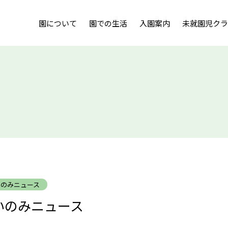
園について
園での生活
入園案内
未就園児ク
での生活
入園案内
園の一日
募集要項
預かり保育
入園までの
課外活動
費用
行事について
入園説明会
園庭開放
よくある質
用情報
保護者の声
採用までの流れ
お知らせ
いのみニュース
募集要項
4.1いのみニュース
園の記録