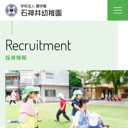
園について
Recruitment
園での生活
採用情報
入園案内
未就園児クラス
採用情報
保護者の声